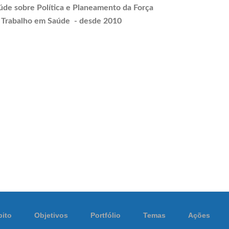
úde sobre Política e
Planeamento
da Força
 Trabalho em Saúde - desde 2010
ito
Objetivos
Portfólio
Temas
Ações