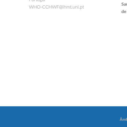
Sa
WHO-CCHWF@ihmt.unl.pt
de
Âmb