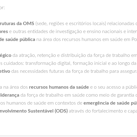
or:
truturas da OMS
(sede, regiões e escritórios locais) relacionada
ores
e outras entidades de investigação e ensino nacionais e inte
 de saúde pública
na área dos recursos humanos em saúde em Por
tégico
da atração, retenção e distribuição da força de trabalho 
s cuidados: transformação digital, formação inicial e ao longo d
etivo
das necessidades futuras da força de trabalho para assegura
ia na área dos
recursos humanos da saúde
e o seu acesso a públ
liderança
da força de trabalho em saúde como meio de garantia 
rsos humanos de saúde em contextos de
emergência de saúde púb
nvolvimento Sustentável (ODS)
através do fortalecimento e cap