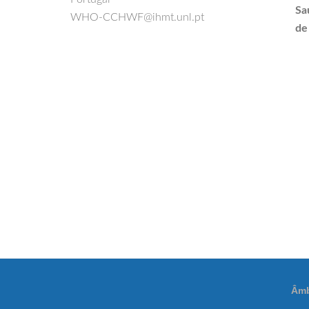
Sa
WHO-CCHWF@ihmt.unl.pt
de
Âmb