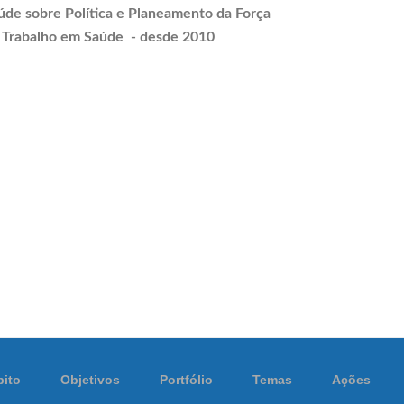
úde sobre Política e
Planeamento
da Força
 Trabalho em Saúde - desde 2010
ito
Objetivos
Portfólio
Temas
Ações