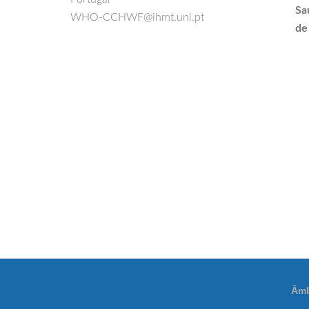
Sa
WHO-CCHWF@ihmt.unl.pt
de
Âmb