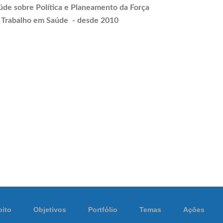
úde sobre Política e
Planeamento
da Força
 Trabalho em Saúde - desde 2010
ito
Objetivos
Portfólio
Temas
Ações