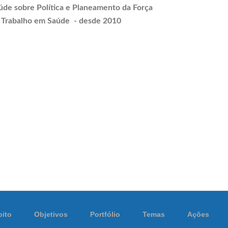
úde sobre Política e
Planeamento
da Força
 Trabalho em Saúde - desde 2010
ito
Objetivos
Portfólio
Temas
Ações