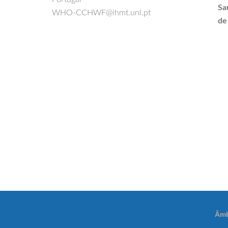
Sa
WHO-CCHWF@ihmt.unl.pt
de
Âmb