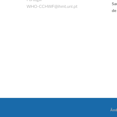
Sa
WHO-CCHWF@ihmt.unl.pt
de
Âmb