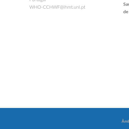
Sa
WHO-CCHWF@ihmt.unl.pt
de
Âmb