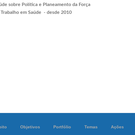
úde sobre Política e
Planeamento
da Força
 Trabalho em Saúde - desde 2010
ito
Objetivos
Portfólio
Temas
Ações