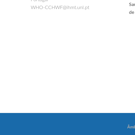
Sa
WHO-CCHWF@ihmt.unl.pt
de
Âmb