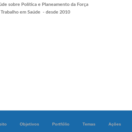
úde sobre Política e
Planeamento
da Força
 Trabalho em Saúde - desde 2010
ito
Objetivos
Portfólio
Temas
Ações