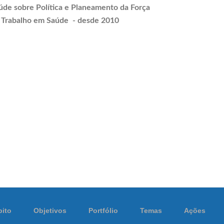
úde sobre Política e
Planeamento
da Força
 Trabalho em Saúde - desde 2010
ito
Objetivos
Portfólio
Temas
Ações