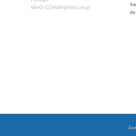
Sa
WHO-CCHWF@ihmt.unl.pt
de
Âmb