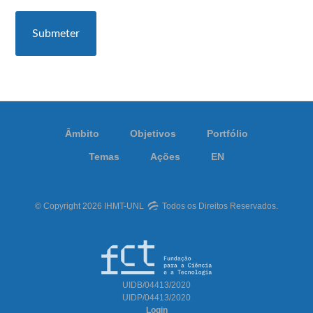
Âmbito
Objetivos
Portfólio
Temas
Ações
EN
© Copyright 2026 IHMT-UNL
Todos os Direitos Reservados.
UIDB/04413/2020
UIDP/04413/2020
Login