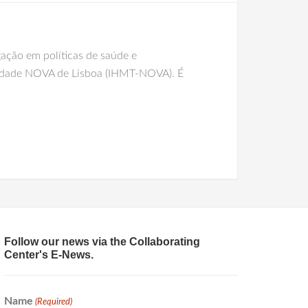
ação em políticas de saúde e
rsidade NOVA de Lisboa (IHMT-NOVA). É
Follow our news via the Collaborating
Center's E-News.
Name
(Required)