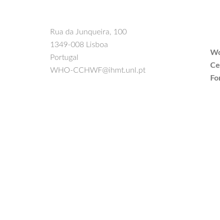
Rua da Junqueira, 100
1349-008 Lisboa
Wo
Portugal
Ce
WHO-CCHWF@ihmt.unl.pt
Fo