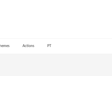
hemes
Actions
PT